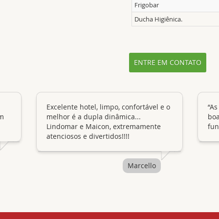
Frigobar
Ducha Higiênica.
ENTRE EM CONTATO
Excelente hotel, limpo, confortável e o
“As instalações do hotel são muito
om
melhor é a dupla dinâmica...
boa
Lindomar e Maicon, extremamente
fun
atenciosos e divertidos!!!!
Marcello