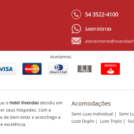
54 3522-4100
54991959189
atendimento@vivendash
Aceitamos:
Acomodações
ue o
Hotel Vivendas
decidiu em
eber seus hóspedes. Com a
Semi Luxo Individual
|
Semi L
s de bem estar e aconchego a
Luxo Duplo
|
Luxo Triplo
|
Suí
e excelência.