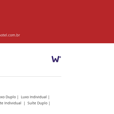
otel.com.br
uxo Duplo
|
Luxo Individual
|
te Individual
|
Suíte Duplo
|