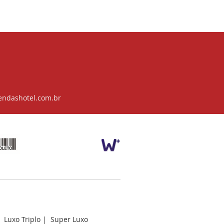
endashotel.com.br
|
Luxo Triplo
|
Super Luxo