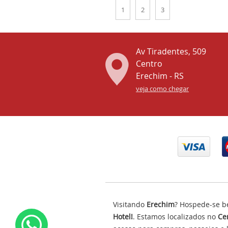
1
2
3
Av Tiradentes, 509
Centro
Erechim - RS
veja como chegar
Visitando
Erechim
? Hospede-se b
Hotel!
. Estamos localizados no
Cen