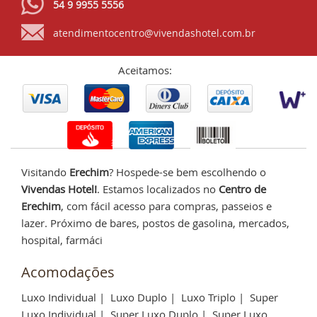
54 9 9955 5556
atendimentocentro@vivendashotel.com.br
Aceitamos:
Visitando
Erechim
? Hospede-se bem escolhendo o
Vivendas Hotel!
. Estamos localizados no
Centro de
Erechim
, com fácil acesso para compras, passeios e
lazer. Próximo de bares, postos de gasolina, mercados,
hospital, farmáci
Acomodações
Luxo Individual
|
Luxo Duplo
|
Luxo Triplo
|
Super
Luxo Individual
|
Super Luxo Duplo
|
Super Luxo