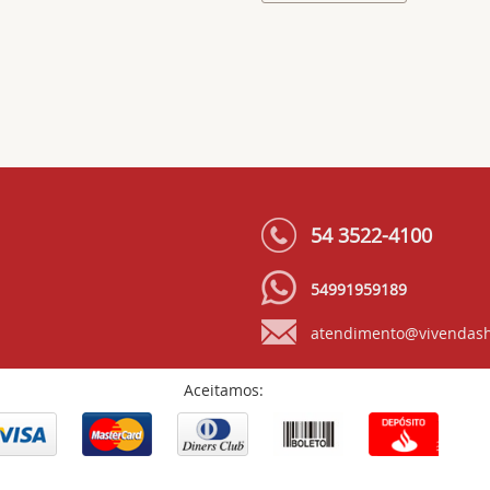
54 3522-4100
54991959189
atendimento@vivendash
Aceitamos: