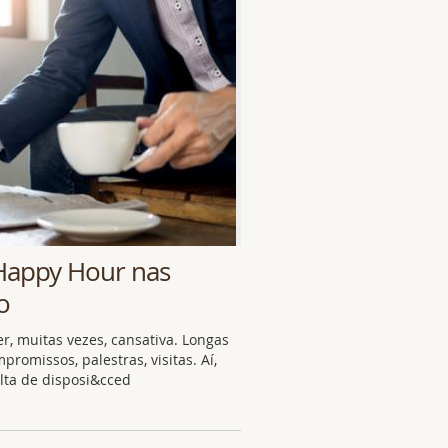
Happy Hour nas
o
, muitas vezes, cansativa. Longas
promissos, palestras, visitas. Aí,
lta de disposi&cced