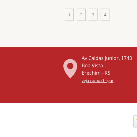
1
2
3
4
Av Caldas Junior, 1740
Boa Vista
Erechim - RS
veja como chegar