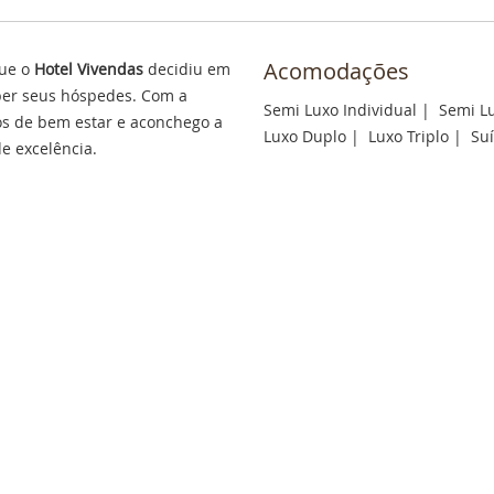
Acomodações
ue o
Hotel Vivendas
decidiu em
eber seus hóspedes. Com a
Semi Luxo Individual
|
Semi L
s de bem estar e aconchego a
Luxo Duplo
|
Luxo Triplo
|
Suí
e excelência.